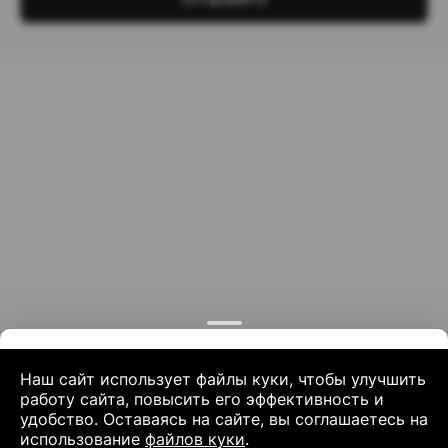
Наш сайт использует файлы куки, чтобы улучшить
работу сайта, повысить его эффективность и
удобство. Оставаясь на сайте, вы соглашаетесь на
использование
файлов куки
.