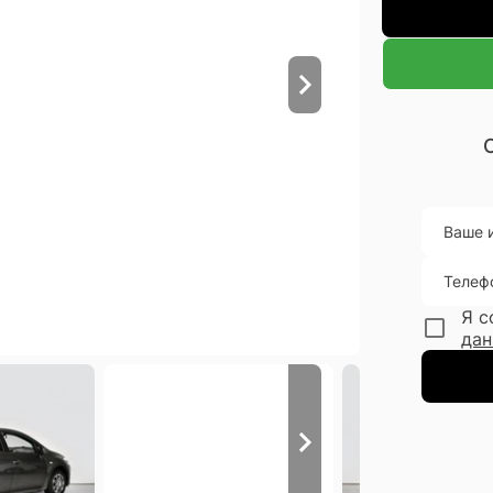
Ваше 
Телеф
Я с
дан