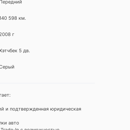
Передний
140 598 км.
2008 г
Хэтчбек 5 дв.
Серый
гает:
ий и подтвержденная юридическая
пки авто
Trade-In с возможностью