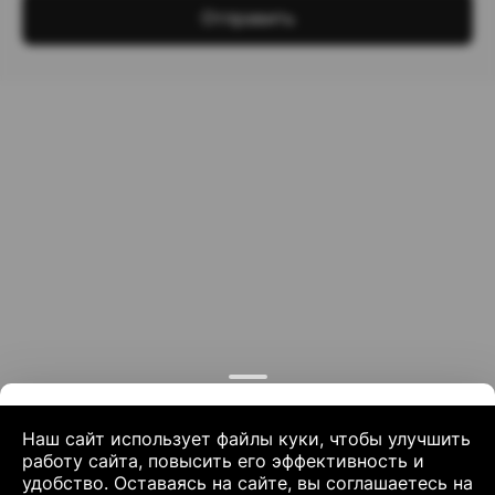
Отправить
Наш сайт использует файлы куки, чтобы улучшить
работу сайта, повысить его эффективность и
удобство. Оставаясь на сайте, вы соглашаетесь на