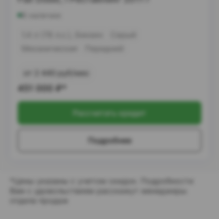
В наличии
1.4 л (78 л.с.), Бензин
Серый
Механическая
Передний
от 2 440 руб/мес
451 000
₽*
Рассчитать кредит
Подробнее
*Цены указаны с учетом скидок. Подробности
Вам с удовольствием расскажут менеджеры
отдела продаж