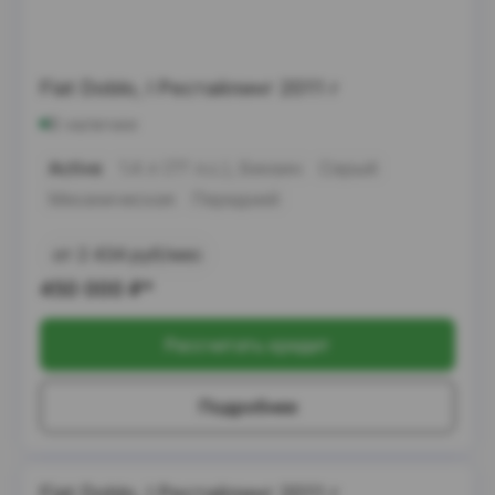
Fiat Doblo, I Рестайлинг 2011 г
В наличии
Active
1.4 л (77 л.с.), Бензин
Серый
Механическая
Передний
от 2 434 руб/мес
450 000
₽*
Рассчитать кредит
Подробнее
Fiat Doblo, I Рестайлинг 2011 г