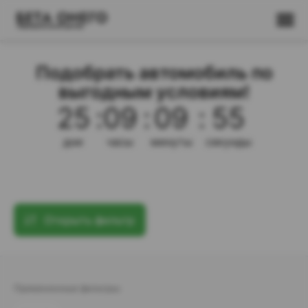
Подобрать автомобиль по
выгодным условиям!
25
:
09
:
09
:
54
дни
часы
минуты
секунды
Открыть фильтр
Примененные фильтры: