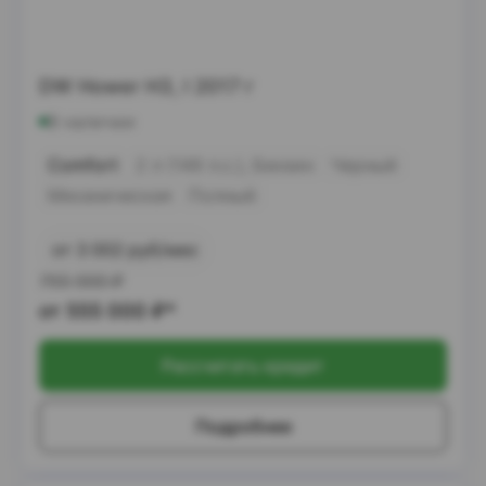
DW Hower H3, I 2017 г
В наличии
Comfort
2 л (149 л.с.), Бензин
Черный
Механическая
Полный
от 3 002 руб/мес
755 000
₽
от
555 000
₽*
Рассчитать кредит
Подробнее