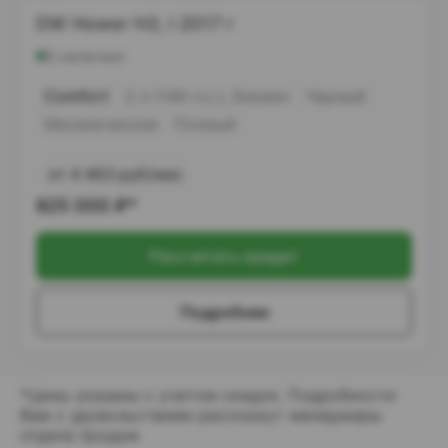
DW Hower H3, I 2017 г
В наличии
Comfort
2 л (149 л.с.), Бензин
Черный
Механическая
Полный
от 4 463 руб/мес
825 000
₽*
Рассчитать кредит
Подробнее
*Цены указаны с учетом скидок. Подробности
Вам с удовольствием расскажут менеджеры
отдела продаж