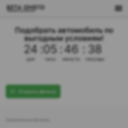
Подобрать автомобиль по
выгодным условиям!
24
:
05
:
46
:
37
дни
часы
минуты
секунды
Открыть фильтр
Примененные фильтры: