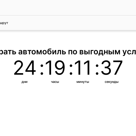
шрут
ать автомобиль по выгодным ус
24
:
19
:
11
:
35
дни
часы
минуты
секунды