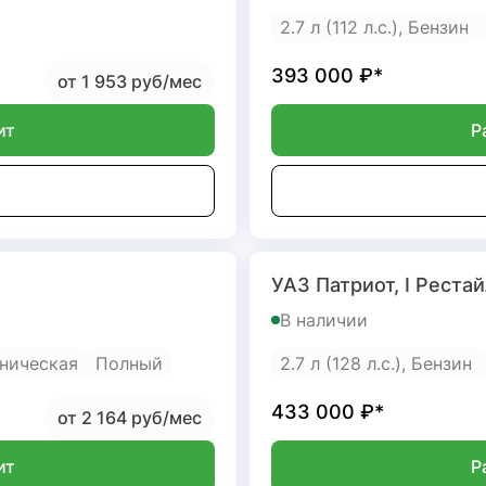
2.7 л (112 л.с.), Бензин
393 000
₽*
от 1 953 руб/мес
ит
Р
УАЗ Патриот, I Рестай
В наличии
ническая
Полный
2.7 л (128 л.с.), Бензин
433 000
₽*
от 2 164 руб/мес
ит
Р