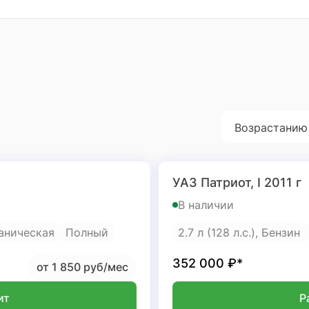
Возрастанию
УАЗ Патриот, I 2011 г
В наличии
аническая
Полный
2.7 л (128 л.с.), Бензин
352 000
₽*
от 1 850 руб/мес
ит
Р