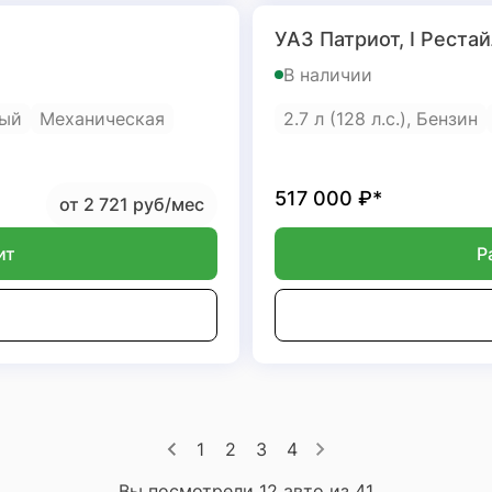
УАЗ Патриот, I Рестай
В наличии
ный
Механическая
2.7 л (128 л.с.), Бензин
517 000
₽*
от 2 721 руб/мес
ит
Р
1
2
3
4
Вы посмотрели 12 авто из 41