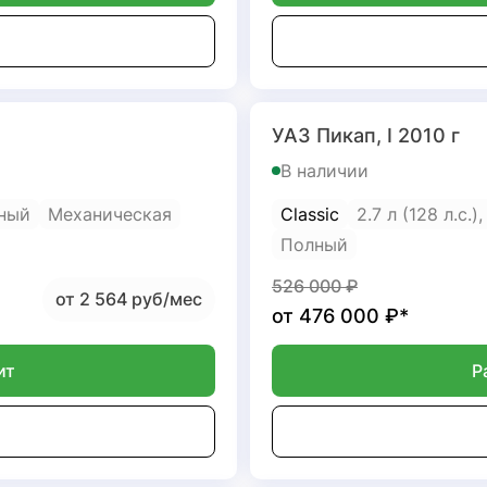
УАЗ Пикап, I 2010 г
В наличии
ный
Механическая
Classic
2.7 л (128 л.с.)
Полный
526 000
₽
от 2 564 руб/мес
от
476 000
₽*
ит
Р