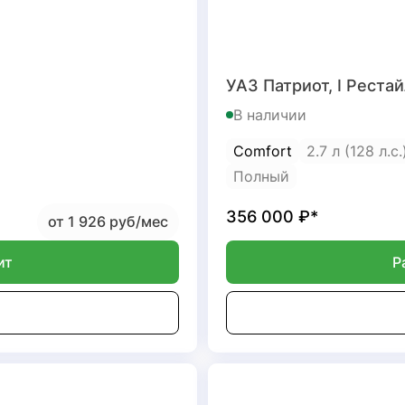
УАЗ Патриот, I Рестай
В наличии
Comfort
2.7 л (128 л.с
Полный
356 000
₽*
от 1 926 руб/мес
ит
Р